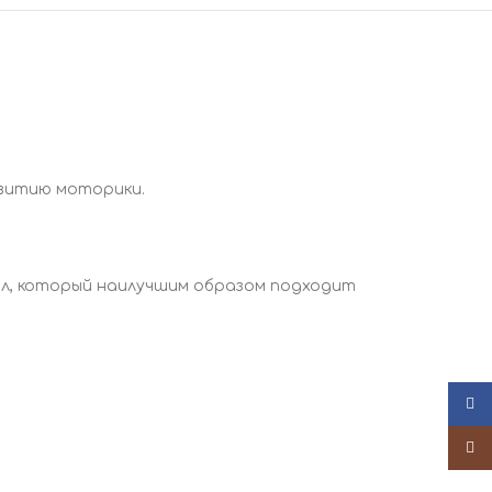
звитию моторики.
ол, который наилучшим образом подходит
Face
Insta