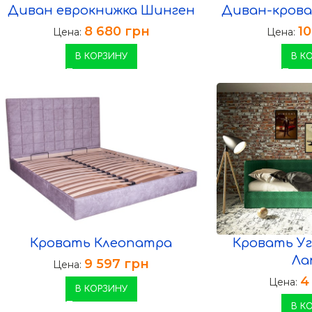
Диван еврокнижка Шинген
Диван-кроват
8 680
грн
1
Цена:
Цена:
В КОРЗИНУ
В К
Кровать Клеопатра
Кровать У
Ла
9 597
грн
Цена:
4
Цена:
В КОРЗИНУ
В К