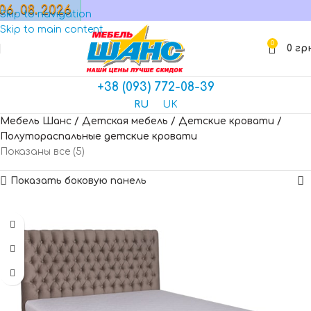
06. 08. 2026
МАГАЗИН
Skip to navigation
Skip to main content
0
0
гр
+38 (093) 772-08-39
RU
UK
Мебель Шанс
/
Детская мебель
/
Детские кровати
/
Полутораспальные детские кровати
Показаны все (5)
Показать боковую панель