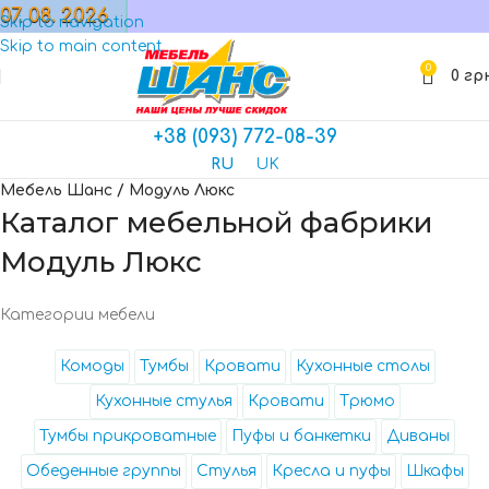
07. 08. 2026
МАГАЗИН
Skip to navigation
Skip to main content
0
0
гр
+38 (093) 772-08-39
RU
UK
Мебель Шанс
/
Модуль Люкс
Каталог мебельной фабрики
Модуль Люкс
Категории мебели
Комоды
Тумбы
Кровати
Кухонные столы
Кухонные стулья
Кровати
Трюмо
Тумбы прикроватные
Пуфы и банкетки
Диваны
Обеденные группы
Стулья
Кресла и пуфы
Шкафы