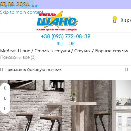
07. 08. 2026
МАГАЗИН
Skip to navigation
Skip to main content
0
0
гр
+38 (093) 772-08-39
RU
UK
Мебель Шанс
/
Столы и стулья
/
Стулья
/
Барные стулья
Показаны все (3)
Показать боковую панель