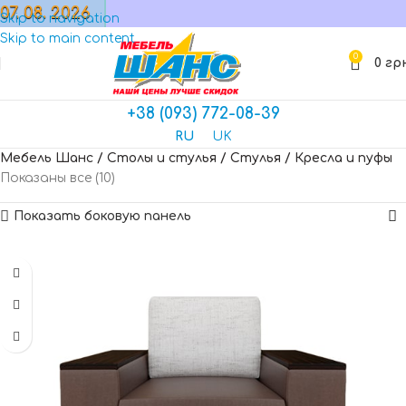
07. 08. 2026
МАГАЗИН
Skip to navigation
Skip to main content
0
0
гр
+38 (093) 772-08-39
RU
UK
Мебель Шанс
/
Столы и стулья
/
Стулья
/
Кресла и пуфы
Показаны все (10)
Показать боковую панель