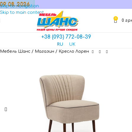
09. 08. 2026
МАГАЗИН
Skip to navigation
Skip to main content
0
0
гр
+38 (093) 772-08-39
RU
UK
Мебель Шанс
/
Магазин
/
Кресло Лорен