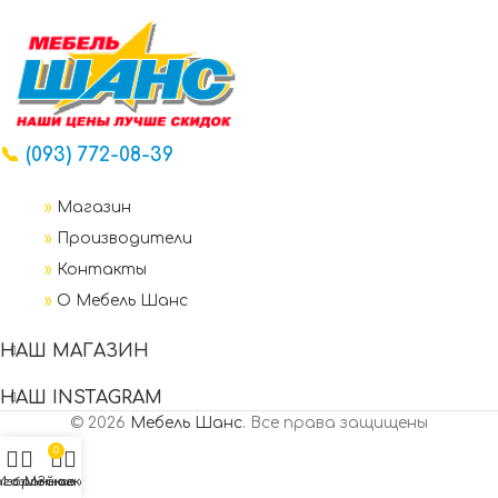
📞
(093) 772-08-39
»
Магазин
»
Производители
»
Контакты
»
О Мебель Шанс
НАШ МАГАЗИН
НАШ INSTAGRAM
© 2026
Мебель Шанс
. Все права защищены
0
газин
Избранное
Мой аккаунт
Заказ