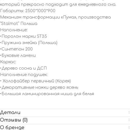
который прекрасно подходит для ежедневного сна.
Габариты: 2500*1000*900
Механизм трансформации «Пума», производства
“Stalmot” Польша
Наполнение:
•Поролон марки ST35
•Пружина змейка (Польша)
•Синтепон 200
•Буковые ламели
Каркас:
•Дерево сосна и ДСП
Наполнение подушек:
• Холофайбер первичный (Корея)
•Декоративные ножки дерево ясень
•Большая ламинированная ниша для белья
Детали
Отзывы (0)
О бренде