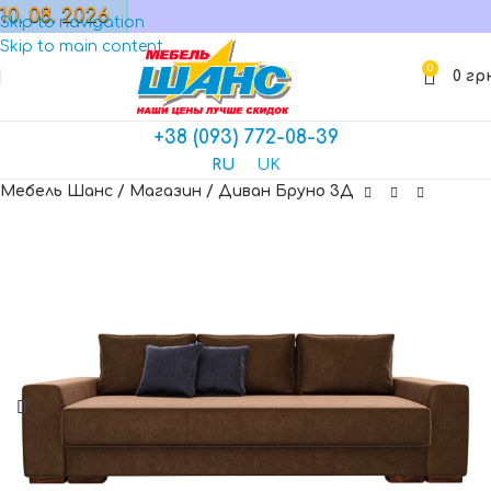
10. 08. 2026
МАГАЗИН
Skip to navigation
Skip to main content
0
0
гр
+38 (093) 772-08-39
RU
UK
Мебель Шанс
/
Магазин
/
Диван Бруно 3Д