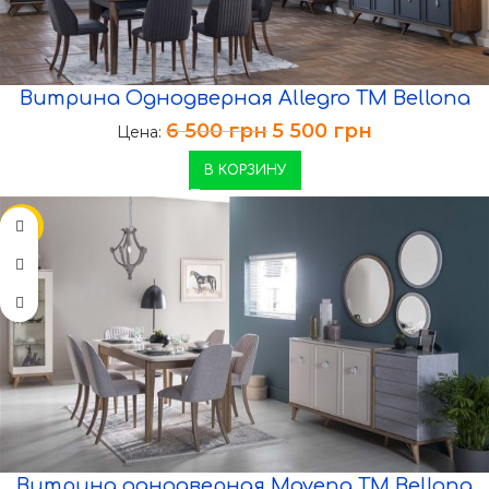
Витрина Однодверная Allegro TM Bellona
6 500
грн
5 500
грн
Цена:
В КОРЗИНУ
-19%
Витрина однодверная Mavena TM Bellona