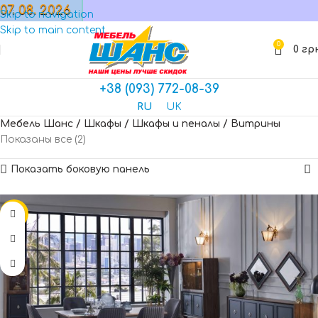
07. 08. 2026
МАГАЗИН
Skip to navigation
Skip to main content
0
0
гр
+38 (093) 772-08-39
RU
UK
Мебель Шанс
/
Шкафы
/
Шкафы и пеналы
/
Витрины
Показаны все (2)
Показать боковую панель
-15%