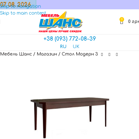
07. 08. 2026
МАГАЗИН
Skip to navigation
Skip to main content
0
0
гр
+38 (093) 772-08-39
RU
UK
Мебель Шанс
/
Магазин
/
Стол Модерн 3