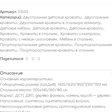
Артикул:
51535
Категорий:
Двуспальные детские кровати
,
Двуспальные
кровати
,
Двуспальные кровати в спальную комнату
,
Детская мебель
,
Детские кровати
,
Детские кровати
,
Кровати
,
Кровати в спальню
,
Кровати и матрасы
,
Кровати с мягким изголовьем
,
Мебель в спальню
,
Полутораспальные детские кровати
,
Полутораспальные
кровати
,
Полутораспальные кровати в спальню
Поделиться:
Описание
Основные характеристики:
Габаритный размер (ШхДхВ): 1420/1620/1820*2100*1120 мм
Спальное место: 200х140/160/180 см
Каркас: ДСП, ДВП, дерево фанера, ламель, короб — дерево
Наполнение: синтепон, синтетический войлок,
пенополиуритановые детали, ортопедические ламели,