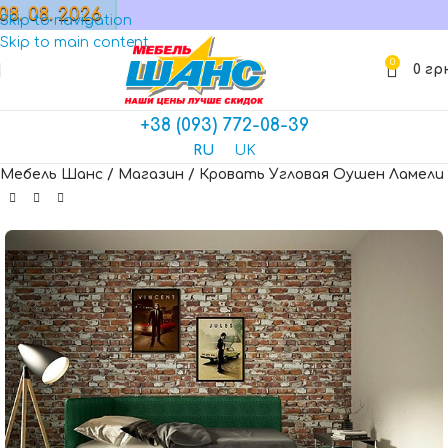
08. 08. 2026
МАГАЗИН
Skip to navigation
Skip to main content
0
0
гр
+38 (093) 772-08-39
RU
UK
Мебель Шанс
/
Магазин
/
Кровать Угловая Оушен Ламели