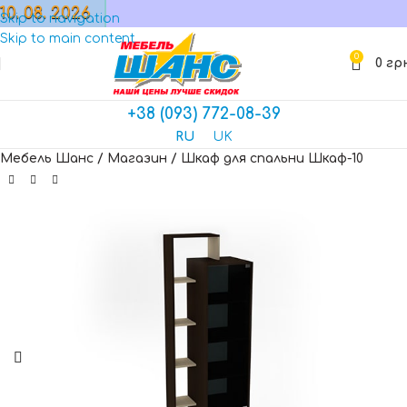
10. 08. 2026
МАГАЗИН
Skip to navigation
Skip to main content
0
0
гр
+38 (093) 772-08-39
RU
UK
Мебель Шанс
/
Магазин
/
Шкаф для спальни Шкаф-10