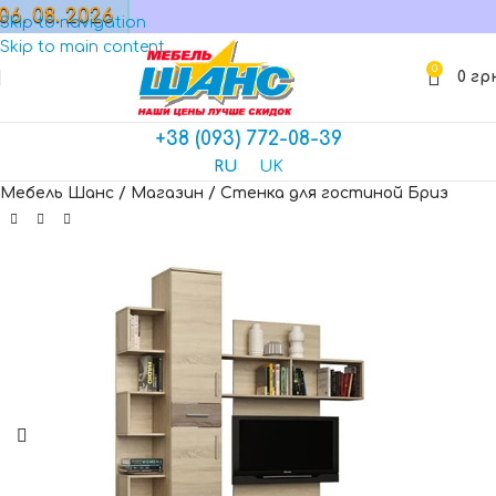
06. 08. 2026
МАГАЗИН
Skip to navigation
Skip to main content
0
0
гр
+38 (093) 772-08-39
RU
UK
Мебель Шанс
/
Магазин
/
Стенка для гостиной Бриз