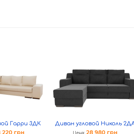
вой Гарри 3ДК
Диван угловой Николь 2Д
8 220
грн
28 980
грн
Цена: