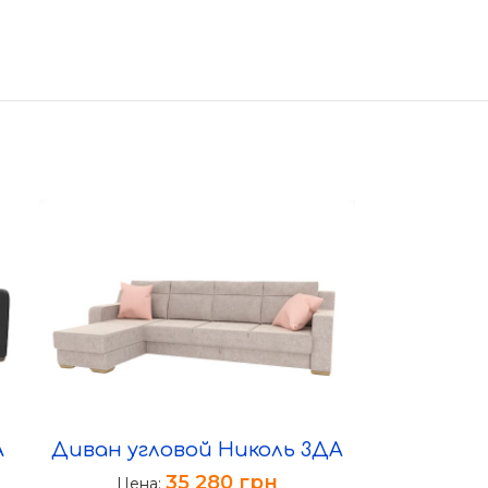
А
Диван угловой Николь 3ДА
35 280
грн
Цена: