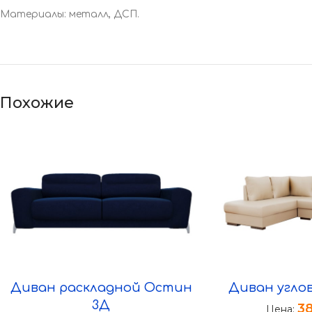
Материалы: металл, ДСП.
Похожие
Диван раскладной Остин
Диван угло
3Д
3
Цена: