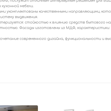
БМФ, послужит отличным интерьерным решением для Вашей
 кухонной мебели.
ками укомплектованы качественными направляющими, кот
систему выдвижения.
актеризуется: стойкостью к влиянию средств бытового н
тностью. Фасады изготовлены из МДФ, характеристики: 
сочетание современного дизайна, функциональности и выс