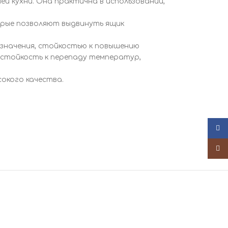
 кухни. Она практична в использовании,
орые позволяют выдвинуть ящик
азначения, стойкостью к повышению
стойкость к перепаду температур,
окого качества.
Face
Insta