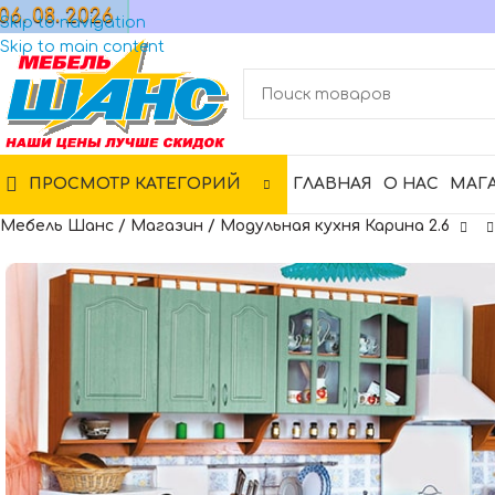
06. 08. 2026
МАГАЗИН
Skip to navigation
Skip to main content
ПРОСМОТР КАТЕГОРИЙ
ГЛАВНАЯ
О НАС
МАГ
Мебель Шанс
/
Магазин
/
Модульная кухня Карина 2.6