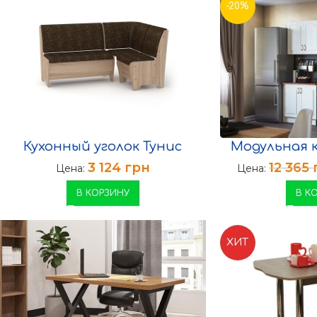
-20%
Кухонный уголок Тунис
Модульная к
3 124
грн
12 365
Цена:
Цена:
В КОРЗИНУ
В К
ХИТ