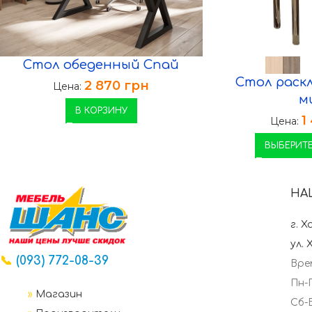
Стол обеденный Спай
Стол раск
2 870
грн
Цена:
м
В КОРЗИНУ
1
Цена:
ВЫБЕРИТЕ
НА
г. Х
ул. 
📞
(093) 772-08-39
Вре
Пн-П
»
Магазин
Сб-В