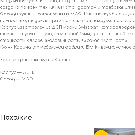
Модульная кухня Карина, представлена производителем 
создана по всем техничным стандартам и требованиям к
Фасады кухни изготовлены из МДФ. Нижние тумбы с ящи
полностью, не давая при этом сильной нагрузки на саму 
Корпус изготовлен из ДСП марки Swisspan, которая хар
температуры воздуха, толщиной 16мм, достаточной пло
стойкость к влаге, экологичность, высокая плотность.
Кухня Карина от мебельной фабрики БМФ – великолепное 
Характеристики кухни Карина:
Корпус — ДСП;
Фасад — МДФ.
Похожие