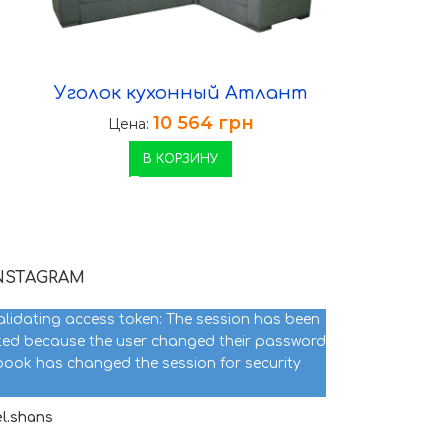
Уголок кухонный Атлант
10 564
грн
Цена:
В КОРЗИНУ
NSTAGRAM
alidating access token: The session has been
ted because the user changed their password
ook has changed the session for security
.shans