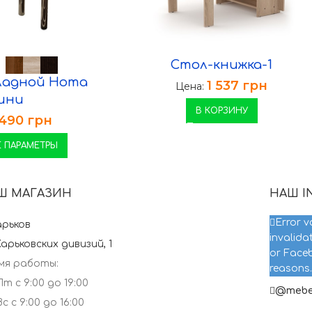
Стол-книжка-1
ладной Нота
1 537
грн
Цена:
ини
В КОРЗИНУ
 490
грн
 ПАРАМЕТРЫ
Ш МАГАЗИН
НАШ I
Error v
арьков
invalida
Харьковских дивизий, 1
or Faceb
мя работы:
reasons.
т с 9:00 до 19:00
@mebel
с с 9:00 до 16:00