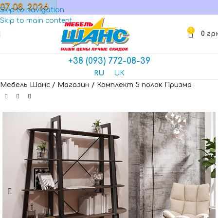
07. 08. 2026
МАГАЗИН
Skip to navigation
Skip to main content
0
0
гр
+38 (093) 772-08-39
RU
UK
Мебель Шанс
/
Магазин
/
Комплект 5 полок Призма