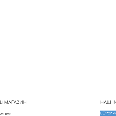
Ш МАГАЗИН
НАШ I
Error v
арьков