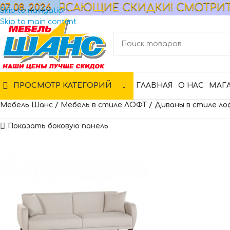
! ПОТРЯСАЮЩИЕ СКИДКИ! СМОТРИТЕ К
07. 08. 2026
МАГАЗИН
Skip to navigation
Skip to main content
ПРОСМОТР КАТЕГОРИЙ
ГЛАВНАЯ
О НАС
МАГ
Мебель Шанс
/
Мебель в стиле ЛОФТ
/
Диваны в стиле л
Показать боковую панель