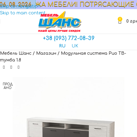
СПРОДАЖА МЕБЕЛИ! ПОТРЯСАЮЩИЕ СКИ
06. 08. 2026
МАГАЗИН
Skip to navigation
Skip to main content
0
0
гр
+38 (093) 772-08-39
RU
UK
Мебель Шанс
/
Магазин
/
Модульная система Рио ТВ-
тумба 1.8
ПРОД
АНО