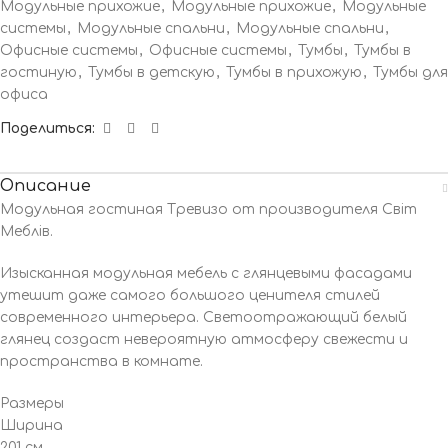
Модульные прихожие
,
Модульные прихожие
,
Модульные
системы
,
Модульные спальни
,
Модульные спальни
,
Офисные системы
,
Офисные системы
,
Тумбы
,
Тумбы в
гостиную
,
Тумбы в детскую
,
Тумбы в прихожую
,
Тумбы для
офиса
Поделиться:
Описание
Модульная гостиная Тревизо от производителя Cвіт
Меблів.
Изысканная модульная мебель с глянцевыми фасадами
утешит даже самого большого ценителя стилей
современного интерьера. Светоотражающий белый
глянец создаст невероятную атмосферу свежести и
пространства в комнате.
Размеры
Ширина
201 см