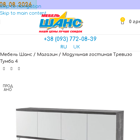
08. 08. 2026
МАГАЗИН
Skip to navigation
Skip to main content
0
0
гр
+38 (093) 772-08-39
RU
UK
Мебель Шанс
/
Магазин
/
Модульная гостиная Тревизо
Тумба 4
ПРОД
АНО