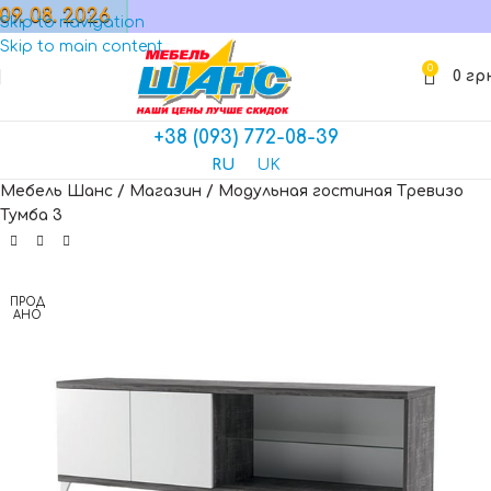
09. 08. 2026
МАГАЗИН
Skip to navigation
Skip to main content
0
0
гр
+38 (093) 772-08-39
RU
UK
Мебель Шанс
/
Магазин
/
Модульная гостиная Тревизо
Тумба 3
ПРОД
АНО