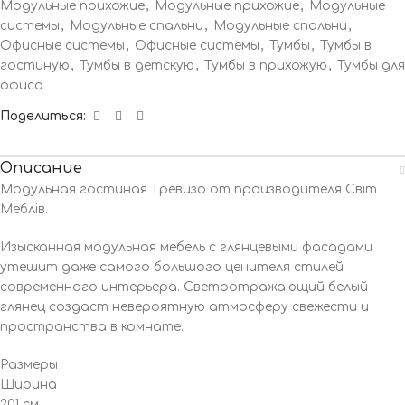
Модульные прихожие
,
Модульные прихожие
,
Модульные
системы
,
Модульные спальни
,
Модульные спальни
,
Офисные системы
,
Офисные системы
,
Тумбы
,
Тумбы в
гостиную
,
Тумбы в детскую
,
Тумбы в прихожую
,
Тумбы для
офиса
Поделиться:
Описание
Модульная гостиная Тревизо от производителя Cвіт
Меблів.
Изысканная модульная мебель с глянцевыми фасадами
утешит даже самого большого ценителя стилей
современного интерьера. Светоотражающий белый
глянец создаст невероятную атмосферу свежести и
пространства в комнате.
Размеры
Ширина
201 см