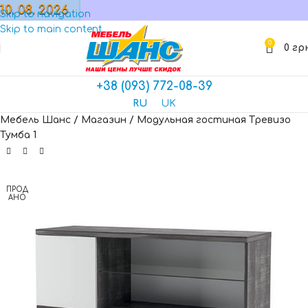
10. 08. 2026
МАГАЗИН
Skip to navigation
Skip to main content
0
0
гр
+38 (093) 772-08-39
RU
UK
Мебель Шанс
/
Магазин
/
Модульная гостиная Тревизо
Тумба 1
ПРОД
АНО