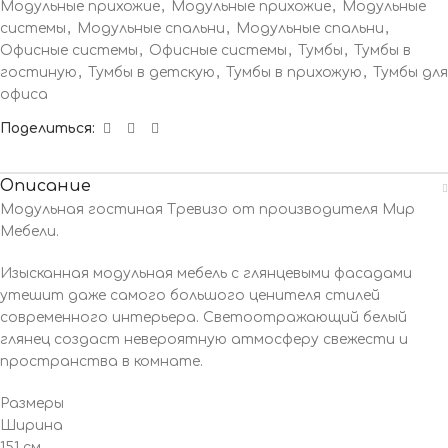
Модульные прихожие
,
Модульные прихожие
,
Модульные
системы
,
Модульные спальни
,
Модульные спальни
,
Офисные системы
,
Офисные системы
,
Тумбы
,
Тумбы в
гостиную
,
Тумбы в детскую
,
Тумбы в прихожую
,
Тумбы для
офиса
Поделиться:
Описание
Модульная гостиная Тревизо от производителя Мир
Мебели.
Изысканная модульная мебель с глянцевыми фасадами
утешит даже самого большого ценителя стилей
современного интерьера. Светоотражающий белый
глянец создаст невероятную атмосферу свежести и
пространства в комнате.
Размеры
Ширина
151 см