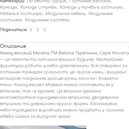
Категорий:
TM Bellona Турция
,
Гостиные Беллона
,
Комоды
,
Комоды и тумбы
,
Комоды и тумбы в гостиную
,
Мебель в гостиную
,
Модульная мебель
,
Модульные
гостиные
,
Модульные системы
Поделиться:
Описание
Комод великий Mavena TM Bellona Туреччина.
Серія Mavena
— це легкість та затишок вашого будинку. Австрійська
фурнітура робить ці меблі довговічними. Все створено за
останнім трендом сучасності, це і високі ніжки, і вишукані
кольорові поєднання, красиві ручки, молочні і блакитні
тони. Комод великої Мавена можна поставити як у
вітальню, так і в їдальню. Ця вітрина ідеально
комплектується однодверною вітриною, дводверною
вітриною та дзеркалами круглої форми. Ексклюзивно
меблі турецького виробника можна придбати у салонах
«Меблі Шанс» за вигідною ціною.