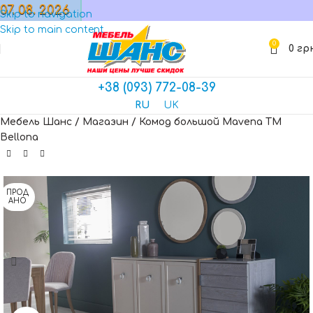
07. 08. 2026
МАГАЗИН
Skip to navigation
Skip to main content
0
0
гр
+38 (093) 772-08-39
RU
UK
Мебель Шанс
/
Магазин
/
Комод большой Mavena TM
Bellona
ПРОД
АНО